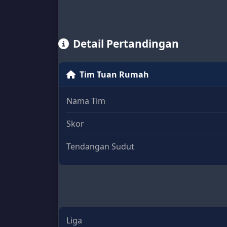
Detail Pertandingan
Tim Tuan Rumah
Nama Tim
Skor
Tendangan Sudut
Liga