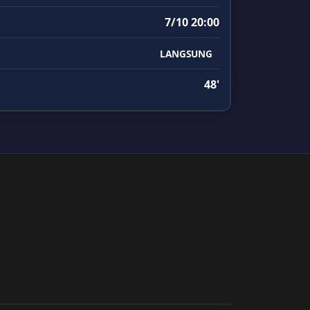
7/10 20:00
LANGSUNG
48'