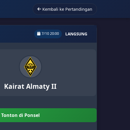
Kembali ke Pertandingan
7/10 20:00
LANGSUNG
Kairat Almaty II
Tonton di Ponsel