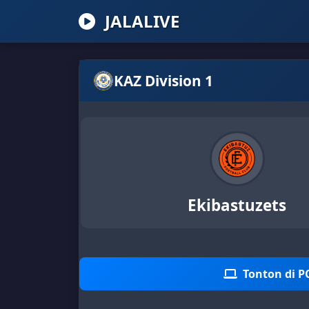
JALALIVE
KAZ Division 1
Ekibastuzets
Tonton di P