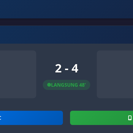
2 - 4
LANGSUNG 48'
C