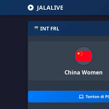
JALALIVE
INT FRL
China Women
Tonton di P