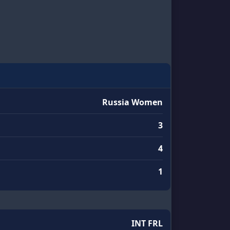
Russia Women
3
4
1
INT FRL