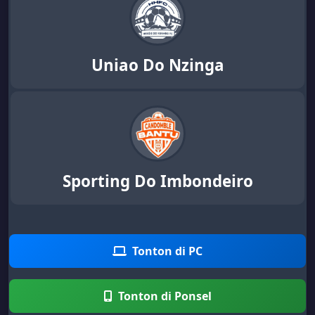
Uniao Do Nzinga
Sporting Do Imbondeiro
Tonton di PC
Tonton di Ponsel