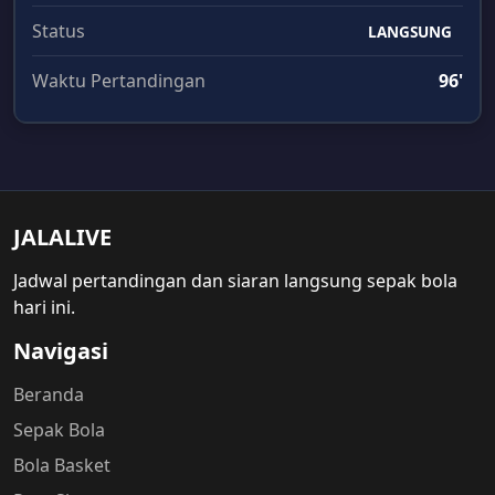
Status
LANGSUNG
Waktu Pertandingan
96'
JALALIVE
Jadwal pertandingan dan siaran langsung sepak bola
hari ini.
Navigasi
Beranda
Sepak Bola
Bola Basket