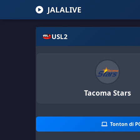
JALALIVE
USL2
Tacoma Stars
Tonton di P