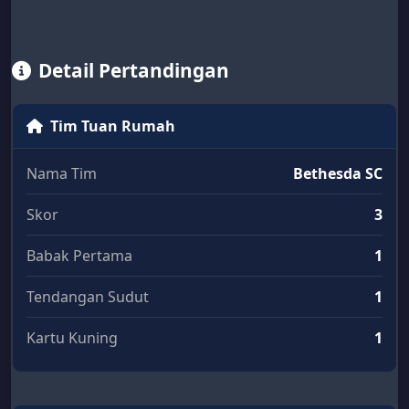
Detail Pertandingan
Tim Tuan Rumah
Nama Tim
Bethesda SC
Skor
3
Babak Pertama
1
Tendangan Sudut
1
Kartu Kuning
1