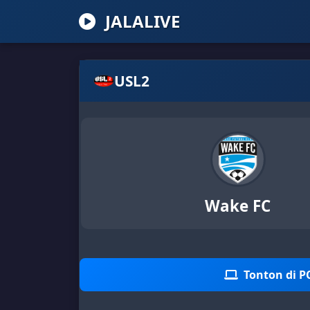
JALALIVE
USL2
Wake FC
Tonton di P