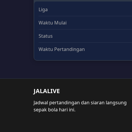
Liga
Waktu Mulai
Status
Waktu Pertandingan
JALALIVE
Jadwal pertandingan dan siaran langsung
sepak bola hari ini.