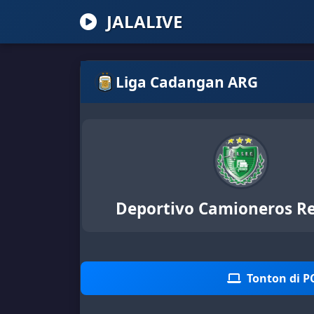
JALALIVE
Liga Cadangan ARG
Deportivo Camioneros R
Tonton di P