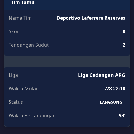
Tim Tamu
Nama Tim
Deportivo Laferrere Reserves
Skor
0
Tendangan Sudut
2
Liga
Liga Cadangan ARG
Waktu Mulai
7/8 22:10
Status
LANGSUNG
Waktu Pertandingan
93'