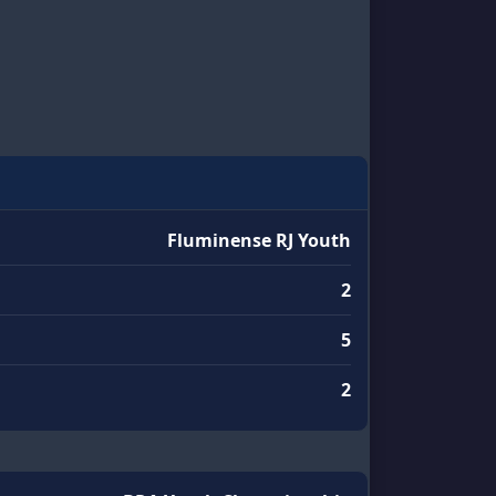
Fluminense RJ Youth
2
5
2