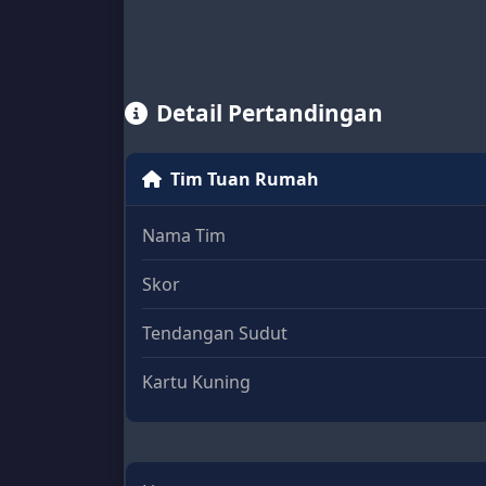
Detail Pertandingan
Tim Tuan Rumah
Nama Tim
Skor
Tendangan Sudut
Kartu Kuning