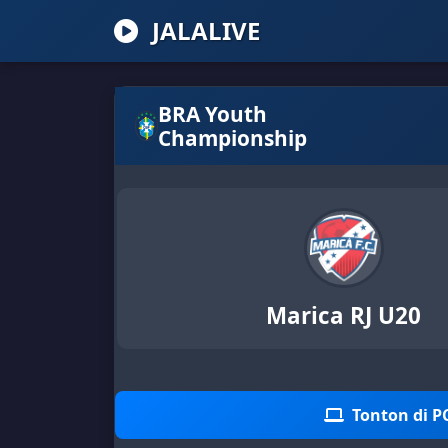
JALALIVE
BRA Youth
Championship
Marica RJ U20
Tonton di P