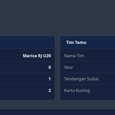
Tim Tamu
Marica RJ U20
Nama Tim
0
Skor
1
Tendangan Sudut
2
Kartu Kuning