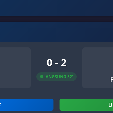
0 - 2
LANGSUNG 52'
C