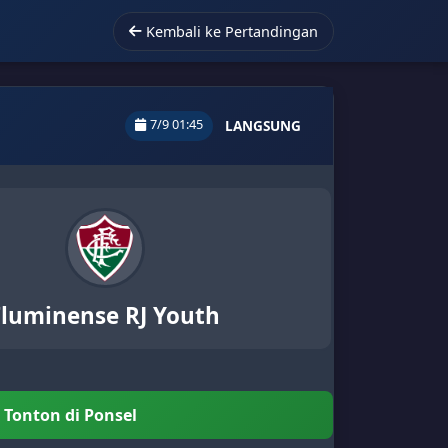
Kembali ke Pertandingan
7/9 01:45
LANGSUNG
Fluminense RJ Youth
Tonton di Ponsel