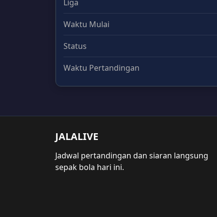
Liga
Waktu Mulai
Status
Waktu Pertandingan
JALALIVE
Jadwal pertandingan dan siaran langsung
sepak bola hari ini.